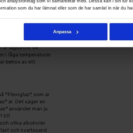
estningar. Men det
och analysföretag som vi samarbetar med. Dessa kan i sin tur 
 epoxi. Akryl till
rmation som du har lämnat eller som de har samlat in när du har
ll
industrigolvet härdas.
Anpassa
 att härdas. Den sker
 mellan 0 och 5 grader
 är lagda blir de
en i låga temperaturer
ar behov av ett
på ”Plexiglas”, som är
as” är. Det säger en
glas” använder man ju
 till
 och olika alkoholer.
lplast och kvartssand