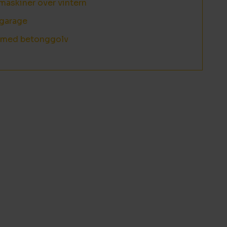
maskiner över vintern
sgarage
r med betonggolv