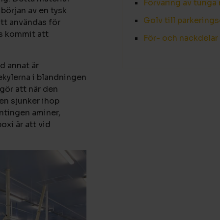
Förvaring av tunga 
början av en tysk
Golv till parkering
att användas för
s kommit att
För- och nackdela
d annat är
lekylerna i blandningen
gör att när den
ten sjunker ihop
antingen aminer,
xi är att vid