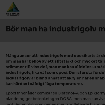
Bör man ha industrigolv 
Många anser att industrigolv med epoxiharts är d
om man har behov av ett slitstarkt och mycket tåli
stämmer till viss del, men man kan alldeles utmärk
industrigolv, lika väl som epoxi. Den största förde
industrigolv är bland annat att akrylen har en sna
kan härdas i väldigt låga temperaturer.
Epoxi innehåller kemikalien Bisfenol-A och Epiklorh
blandning ger beteckningen DGBA, men man kan även
mot Bisfenol-F som ger en mer trögflytande blandnin