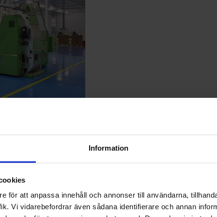
lv med
Information
cookies
 material som fungerar
andra plaster som är
e för att anpassa innehåll och annonser till användarna, tillhanda
ska så känt material
ik. Vi vidarebefordrar även sådana identifierare och annan informa