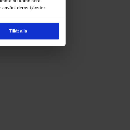
komma att kombinera
 använt deras tjänster.
Tillåt alla