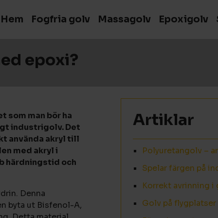
Hem
Fogfria golv
Massagolv
Epoxigolv
med epoxi?
Artiklar
et som man bör ha
gt industrigolv. Det
t använda akryl till
len med akryl i
Polyuretangolv – a
bb härdningstid och
Spelar färgen på in
Korrekt avrinning i
ydrin. Denna
Golv på flygplatser 
 byta ut Bisfenol-A,
g. Detta material