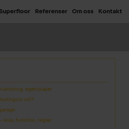
Superfloor
Referenser
Om oss
Kontakt
nvändning, egenskaper
dustrigolv roll?
 garage
– krav, funktion, regler