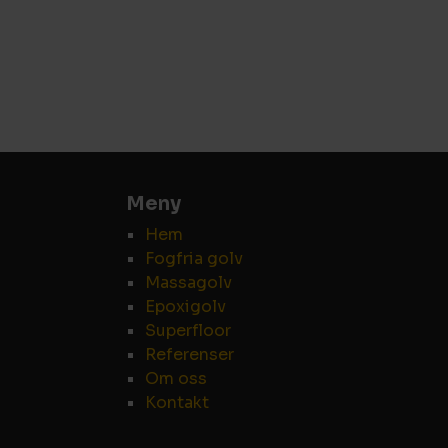
Meny
Hem
Fogfria golv
Massagolv
Epoxigolv
Superfloor
Referenser
Om oss
Kontakt