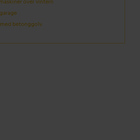
maskiner över vintern
sgarage
r med betonggolv