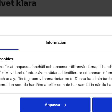
vet klara
itt industrigolv, är
 golvet klara av syra?
 slag är nästan
golv som inte klarar av
Information
n man kan byta
ytt golv.
cookies
tonggolv?
e för att anpassa innehåll och annonser till användarna, tillhanda
ik. Vi vidarebefordrar även sådana identifierare och annan informa
ver. De flesta
och analysföretag som vi samarbetar med. Dessa kan i sin tur 
Men ju ruffigare
rmation som du har lämnat eller som de har samlat in när du har
ytbehandling på ett
 ett industrigolv i en
ning. Men även en
 har en praktisk yta
Anpassa
len som hamnar och