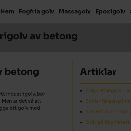
Hem
Fogfria golv
Massagolv
Epoxigolv
rigolv av betong
v betong
Artiklar
Polyuretangolv – a
tt industrigolv, bör
 Men är det så att
Spelar färgen på in
lägga ett golv med
Korrekt avrinning i
Golv på flygplatser 