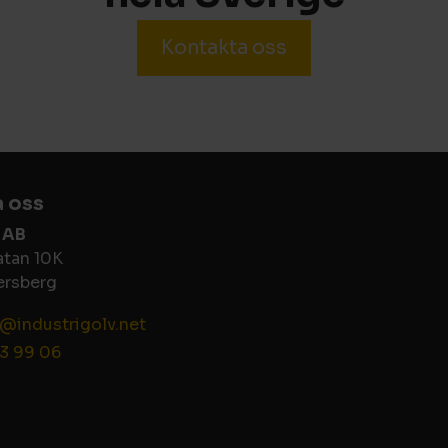
Kontakta oss
 oss
i AB
atan 10K
ersberg
@industrigolv.net
3 99 06