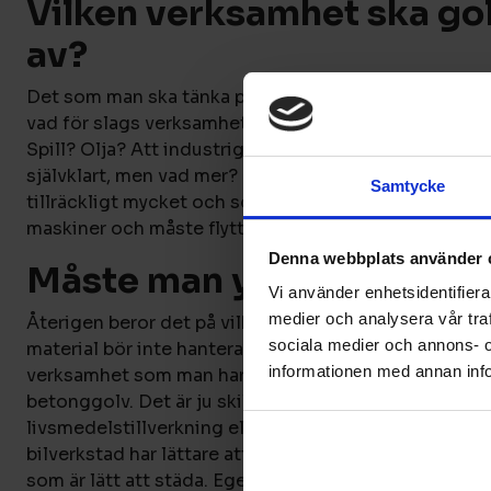
Vilken verksamhet ska gol
av?
Det som man ska tänka på när man väljer material till s
vad för slags verksamhet som man har i industrin. Ska
Spill? Olja? Att industrigolvet ska klara av stötar och
självklart, men vad mer? Man vill inte ha ett industri
Samtycke
tillräckligt mycket och som man måste byta ut, inna
maskiner och måste flytta på dessa för att lägga ett n
Denna webbplats använder 
Måste man ytbehandla be
Vi använder enhetsidentifierar
medier och analysera vår traf
Återigen beror det på vilken verksamhet som man dri
sociala medier och annons- 
material bör inte hanteras direkt på ett betonggolv. 
informationen med annan info
verksamhet som man har, desto mindre krävs det av 
betonggolv. Det är ju skillnad på en bilmekaniker och
livsmedelstillverkning eller i en elektronisk tillverk
bilverkstad har lättare att hålla rent om betonggolvet
som är lätt att städa. Egentligen är det endast stäl