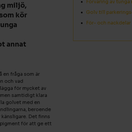
Förvaring av tunga 
g miljö,
Golv till parkering
 som kör
För- och nackdela
tunga
ot annat
 en fråga som är
en och vad
 lägga för mycket av
 men samtidigt klara
åla golvet med en
handlingarna, beroende
r känsligare. Det finns
pigment för att ge ett