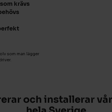
 som krävs
 behövs
perfekt
igolv som man lägger
river.
rerar och installerar vår
hela Sverige