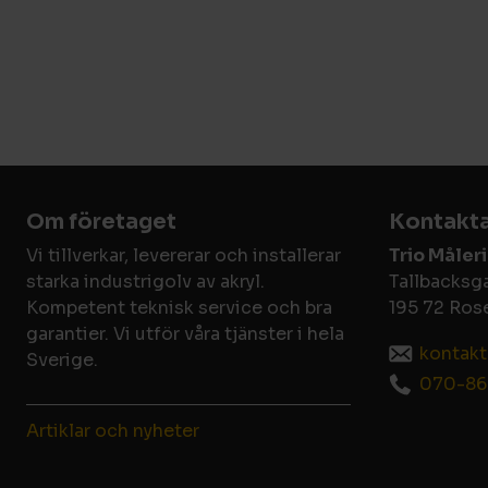
Om företaget
Kontakta
Vi tillverkar, levererar och installerar
Trio Måler
starka industrigolv av akryl.
Tallbacksg
Kompetent teknisk service och bra
195 72 Ros
garantier. Vi utför våra tjänster i hela
kontakt
Sverige.
070-86
Artiklar och nyheter