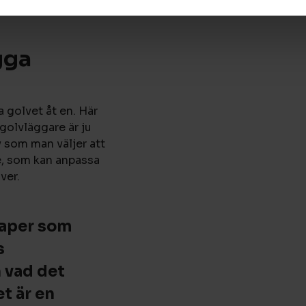
endast behöver
gga
a golvet åt en. Här
 golvläggare är ju
v som man väljer att
re, som kan anpassa
ver.
kaper som
s
 vad det
et är en