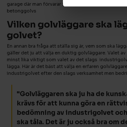
garage där man förvarar fordon och containrar som 
betonggolvs
Vilken golvläggare ska lä
golvet?
En annan bra fråga att ställa sig är, vem som ska lägg
gäller det ju att välja en duktig golvläggare. Valet av
minst lika viktigt som valet av det slags industrigol
lägga. Här är det bäst att välja en erfaren golvlägga
industrigolvet efter den slags verksamhet men bedri
"Golvläggaren ska ju ha de kuns
krävs för att kunna göra en rättvi
bedömning av industrigolvet och
ska tåla. Det är ju också bra om d