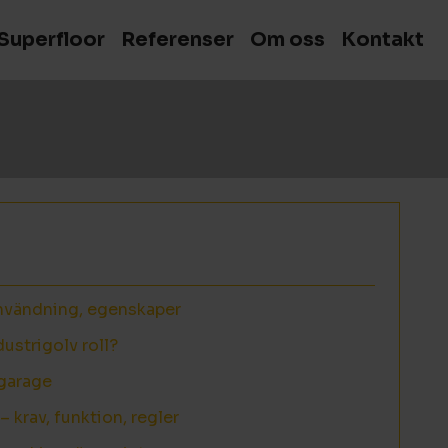
Superfloor
Referenser
Om oss
Kontakt
nvändning, egenskaper
dustrigolv roll?
 garage
– krav, funktion, regler