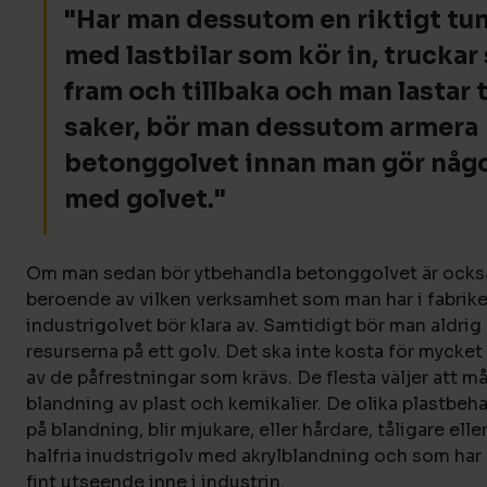
"Har man dessutom en riktigt tun
med lastbilar som kör in, truckar
fram och tillbaka och man lastar 
saker, bör man dessutom armera
betonggolvet innan man gör någ
med golvet."
Om man sedan bör ytbehandla betonggolvet är också
beroende av vilken verksamhet som man har i fabrik
industrigolvet bör klara av. Samtidigt bör man aldrig
resurserna på ett golv. Det ska inte kosta för mycket
av de påfrestningar som krävs. De flesta väljer att m
blandning av plast och kemikalier. De olika plastbe
på blandning, blir mjukare, eller hårdare, tåligare elle
halfria inudstrigolv med akrylblandning och som har 
fint utseende inne i industrin.