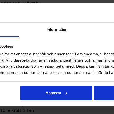
ndemedel, vilket ju
er den tidens
svis ska framtidens
änlig än den vi ser
nlig men det är dock
Information
ven i dramat.
cookies
e för att anpassa innehåll och annonser till användarna, tillhanda
l i Luleå. Där ska man
ik. Vi vidarebefordrar även sådana identifierare och annan informa
som hittills – med kol
och analysföretag som vi samarbetar med. Dessa kan i sin tur 
fallet just nu, kommer
rmation som du har lämnat eller som de har samlat in när du har
tt detta ska vara klart
ri process inom
na koldioxidutsläpp
B som enskilt står för
Anpassa
man fattat beslutet att
t det största problemet
r elkraft till en