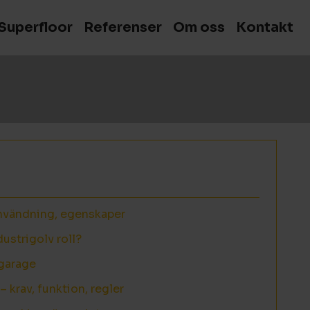
Superfloor
Referenser
Om oss
Kontakt
nvändning, egenskaper
dustrigolv roll?
 garage
– krav, funktion, regler