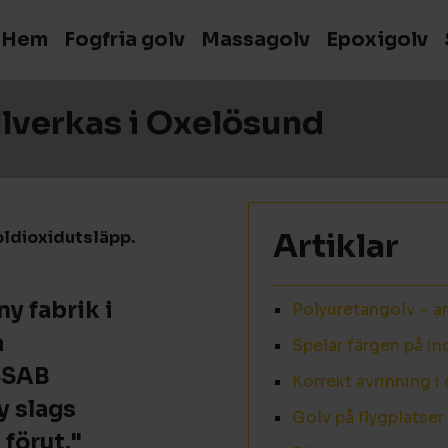
Hem
Fogfria golv
Massagolv
Epoxigolv
llverkas i Oxelösund
Artiklar
oldioxidutsläpp.
ny fabrik i
Polyuretangolv – a
a
Spelar färgen på in
SSAB
Korrekt avrinning i
y slags
Golv på flygplatser 
förut."