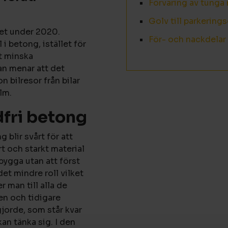
Förvaring av tunga 
Golv till parkering
det under 2020.
För- och nackdela
 betong, istället för
t minska
an menar att det
n bilresor från bilar
lm.
dfri betong
 blir svårt för att
rt och starkt material
 bygga utan att först
et mindre roll vilket
 man till alla de
en och tidigare
gjorde, som står kvar
an tänka sig. I den