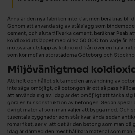
Ännu är den nya fabriken inte klar, men beräknas bli 
Genom att använda sig av stålslagg som bindemedel i
cement, och sluta tillverka cement, beräknar Peab at
koldioxidutsläppet med cirka 50.000 ton varje år. M
motsvarar utsläpp av koldioxid från över en halv miljo
som kör mellan storstäderna Göteborg och Stockho
Miljövänligtmed koldioxi
Att helt och hållet sluta med en användning av betong
inte säga omöjligt, då betongen är ett så pass hållba
att använda sig av. Idag är det omöjligt att tänka sig
göra en huskonstruktion av betongen. Sedan spelar d
övrigt material som man väljer att bygga med. Och ser
tusentals byggnader som står kvar, ända sedan antik
romarriket, ser vi att det är den betong som man då 
idag är därmed den mest hållbara material som man k