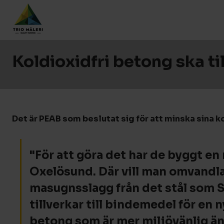
Koldioxidfri betong ska ti
Det är PEAB som beslutat sig för att minska sina k
"För att göra det har de byggt en 
Oxelösund. Där vill man omvandl
masugnsslagg från det stål som 
tillverkar till bindemedel för en n
betong som är mer miljövänlig än 