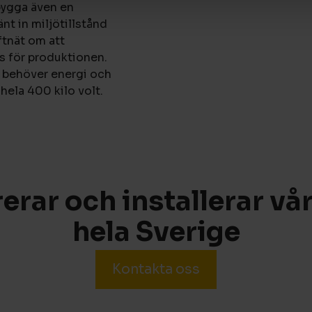
bygga även en
nt in miljötillstånd
ftnät om att
s för produktionen.
m behöver energi och
ela 400 kilo volt.
rerar och installerar vår
hela Sverige
Kontakta oss