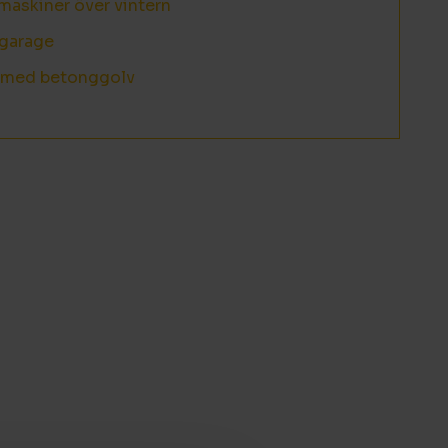
maskiner över vintern
sgarage
r med betonggolv